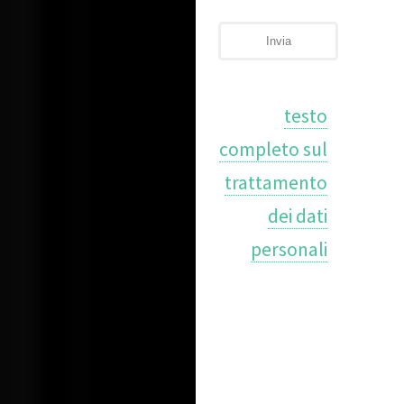
Invia
testo
completo sul
trattamento
dei dati
personali