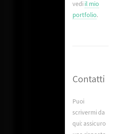
vedi
il mio
portfolio
.
Contatti
Puoi
scrivermi da
qui: assicuro