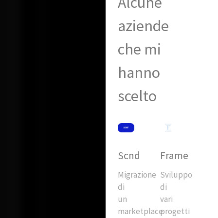
Alcune
aziende
che mi
hanno
scelto
Scnd
Frame
Migrazione
Sviluppo
di
di
un
vari
marketplace
progetti