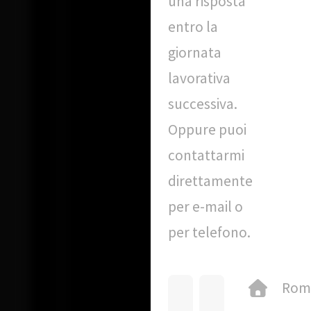
una risposta
entro la
giornata
lavorativa
successiva.
Oppure puoi
contattarmi
direttamente
per e-mail o
per telefono.
Rom